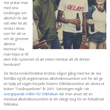
Hur pratar man
med sina
tonåringar om
alkohol? Är det
rätt eller fel att
snoka i deras
rum för att se
om de gömmer
alkohol
hemma? Ska
man köpa ut till
dem från Systemet så att risken minskar att de dricker
hembränt?
De flesta tonårsföräldrar brottas någon gång med hur de ska
förhålla sig till ungdomarnas alkoholkonsumtion och för att ge
en hjälp på vägen började Statens folkhälsoinstitut att skicka ut
boken ”Tonårsparlören” år 2001. Satsningen ingår i de
övergripande målen för folkhälsan
där man anser att en
minskad alkoholkonsumtion är ett viktigt steg för en förbättrad
folkhälsa.