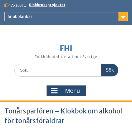
Skip
Riskbruksprojektet
Aktuellt:
to
content
Snabblänkar
FHI
Folkhälsoinformation i Sverige
Search
for:
Menu
Tonårsparlören – Klokbok om alkohol
för tonårsföräldrar