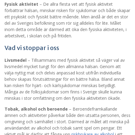
Fysisk aktivitet
– De allra flesta vet att fysisk aktivitet
förbättrar hälsan, minskar risken för sjukdomar och både skapar
ett psykiskt och fysiskt bättre mående. Men ändå är det en stor
del av Sveriges befolkning som rör sig alldeles för lite. Målet
inom detta område är därmed att öka den fysiska aktiviteten, i
arbetslivet, i skolan och på fritiden.
Vad vi stoppar i oss
Livsmedel
– Tillsammans med fysisk aktivitet så väger val av
livsmedel mycket tungt för den allmänna hälsan. Genom att
välja nyttig mat och delvis anpassad kost utifrån individuella
behov skapas förutsättningar för en bättre hälsa. Bland annat
kan risken för hjärt- och kärlsjukdomar minskas betydligt.
Många av de folksjukdomar som finns i Sverige skulle kunna
minskas i stor omfattning om den fysiska aktiviteten ökade.
Tobak, alkohol och beroende
– Beroendeframkallande
ämnen och aktiviteter påverkar både den utsatta personen, dess
omgivning och samhället i stort. Därmed är målet att minska på
användandet av alkohol och tobak samt spel om pengar. Ett
viktigt mål är därför att fånga upp
riskbrukare av alkohol
i ett