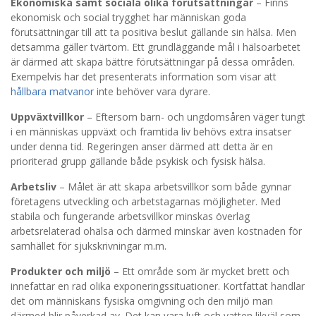
Ekonomiska samt sociala olika förutsättningar
– Finns
ekonomisk och social trygghet har människan goda
förutsättningar till att ta positiva beslut gällande sin hälsa. Men
detsamma gäller tvärtom. Ett grundläggande mål i hälsoarbetet
är därmed att skapa bättre förutsättningar på dessa områden.
Exempelvis har det presenterats information som visar att
hållbara matvanor
inte behöver vara dyrare.
Uppväxtvillkor
– Eftersom barn- och ungdomsåren väger tungt
i en människas uppväxt och framtida liv behövs extra insatser
under denna tid. Regeringen anser därmed att detta är en
prioriterad grupp gällande både psykisk och fysisk hälsa.
Arbetsliv
– Målet är att skapa arbetsvillkor som både gynnar
företagens utveckling och arbetstagarnas möjligheter. Med
stabila och fungerande arbetsvillkor minskas överlag
arbetsrelaterad ohälsa och därmed minskar även kostnaden för
samhället för sjukskrivningar m.m.
Produkter och miljö
– Ett område som är mycket brett och
innefattar en rad olika exponeringssituationer. Kortfattat handlar
det om människans fysiska omgivning och den miljö man
därmed blir påverkad av. Det kan vara luft och vatten likväl som