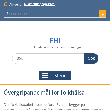
Skip
Riskbruksprojektet
Aktuellt:
to
content
Snabblänkar
FHI
Folkhälsoinformation i Sverige
Search
for:
Menu
Övergripande mål för folkhälsa
Det folkhälsoarbete som utförs i Sverige bygger på 11
övergripande mål. Dessa mål ska ses som vägledning inom allt