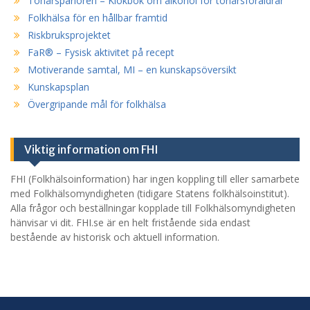
Tonårsparlören – Klokbok om alkohol för tonårsföräldrar
Folkhälsa för en hållbar framtid
Riskbruksprojektet
FaR® – Fysisk aktivitet på recept
Motiverande samtal, MI – en kunskapsöversikt
Kunskapsplan
Övergripande mål för folkhälsa
Viktig information om FHI
FHI (Folkhälsoinformation) har ingen koppling till eller samarbete
med Folkhälsomyndigheten (tidigare Statens folkhälsoinstitut).
Alla frågor och beställningar kopplade till Folkhälsomyndigheten
hänvisar vi dit. FHI.se är en helt fristående sida endast
bestående av historisk och aktuell information.