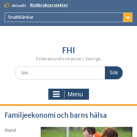
Skip
Riskbruksprojektet
Aktuellt:
to
content
Snabblänkar
FHI
Folkhälsoinformation i Sverige
Search
for:
Menu
Familjeekonomi och barns hälsa
Bland