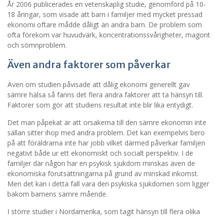
År 2006 publicerades en vetenskaplig studie, genomförd på 10-
18 åringar, som visade att barn i familjer med mycket pressad
ekonomi oftare mådde dåligt än andra barn. De problem som
ofta förekom var huvudvärk, koncentrationssvårigheter, magont
och sömnproblem.
Även andra faktorer som påverkar
Även om studien påvisade att dålig ekonomi generellt gav
sämre hälsa så fanns det flera andra faktorer att ta hänsyn till.
Faktorer som gör att studiens resultat inte blir lika entydigt.
Det man påpekat är att orsakerna till den sämre ekonomin inte
sällan sitter ihop med andra problem. Det kan exempelvis bero
på att föräldrarna inte har jobb vilket därmed påverkar familjen
negativt både ur ett ekonomiskt och socialt perspektiv. I de
familjer där någon har en psykisk sjukdom minskas även de
ekonomiska förutsättningarna på grund av minskad inkomst.
Men det kan i detta fall vara den psykiska sjukdomen som ligger
bakom barnens sämre mående.
I större studier i Nordamerika, som tagit hänsyn till flera olika