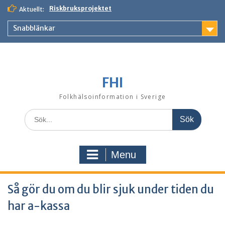
Skip
Riskbruksprojektet
Aktuellt:
to
content
Snabblänkar
FHI
Folkhälsoinformation i Sverige
Search
for:
Menu
Så gör du om du blir sjuk under tiden du
har a-kassa